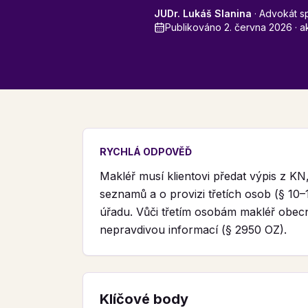
JUDr. Lukáš Slanina
·
Advokát sp
Publikováno
2. června 2026
· a
RYCHLÁ ODPOVĚĎ
Makléř musí klientovi předat výpis z K
seznamů a o provizi třetích osob (§ 10
úřadu. Vůči třetím osobám makléř obe
nepravdivou informací (§ 2950 OZ).
Klíčové body