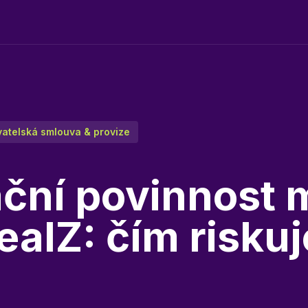
atelská smlouva & provize
ční povinnost 
ealZ: čím riskuj