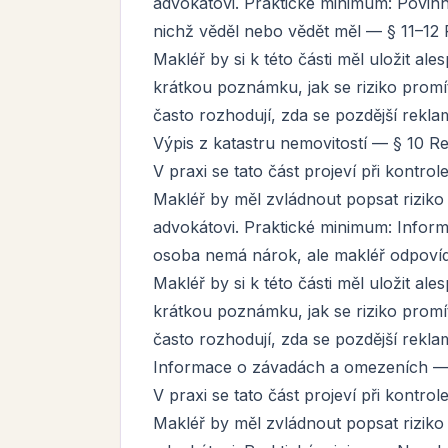
advokátovi. Praktické minimum: Povin
nichž věděl nebo vědět měl — § 11–12 
Makléř by si k této části měl uložit a
krátkou poznámku, jak se riziko promí
často rozhodují, zda se pozdější rekla
Výpis z katastru nemovitostí — § 10 Re
V praxi se tato část projeví při kontro
Makléř by měl zvládnout popsat riziko
advokátovi. Praktické minimum: Informa
osoba nemá nárok, ale makléř odpovíd
Makléř by si k této části měl uložit a
krátkou poznámku, jak se riziko promí
často rozhodují, zda se pozdější rekla
Informace o závadách a omezeních — 
V praxi se tato část projeví při kontro
Makléř by měl zvládnout popsat riziko