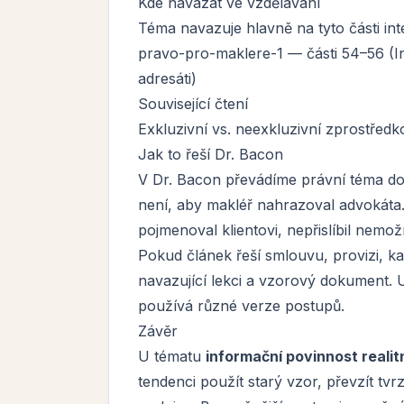
Kde navázat ve vzdělávání
Téma navazuje hlavně na tyto části int
pravo-pro-maklere-1 — části 54–56 (I
adresáti)
Související čtení
Exkluzivní vs. neexkluzivní zprostředko
Jak to řeší Dr. Bacon
V Dr. Bacon převádíme právní téma do 
není, aby makléř nahrazoval advokáta.
pojmenoval klientovi, nepřislíbil nemo
Pokud článek řeší smlouvu, provizi, k
navazující lekci a vzorový dokument. Uš
používá různé verze postupů.
Závěr
U tématu
informační povinnost realit
tendenci použít starý vzor, převzít tvr