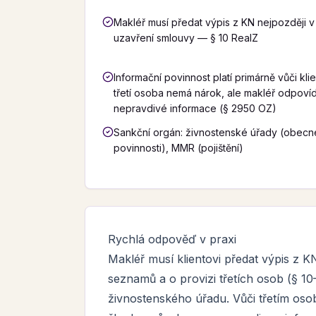
Makléř musí předat výpis z KN nejpozději 
uzavření smlouvy — § 10 RealZ
Informační povinnost platí primárně vůči kli
třetí osoba nemá nárok, ale makléř odpoví
nepravdivé informace (§ 2950 OZ)
Sankční orgán: živnostenské úřady (obecn
povinnosti), MMR (pojištění)
Rychlá odpověď v praxi
Makléř musí klientovi předat výpis z 
seznamů a o provizi třetích osob (§ 1
živnostenského úřadu. Vůči třetím os