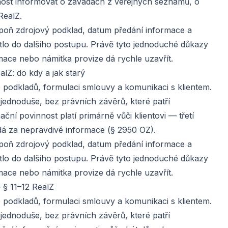
nost informovat o závadách z veřejných seznamů, o
RealZ.
lespoň zdrojový podklad, datum předání informace a
tlo do dalšího postupu. Právě tyto jednoduché důkazy
mace nebo námitka provize dá rychle uzavřít.
alZ: do kdy a jak starý
le podkladů, formulaci smlouvy a komunikaci s klientem.
 jednoduše, bez právních závěrů, které patří
ční povinnost platí primárně vůči klientovi — třetí
á za nepravdivé informace (§ 2950 OZ).
lespoň zdrojový podklad, datum předání informace a
tlo do dalšího postupu. Právě tyto jednoduché důkazy
mace nebo námitka provize dá rychle uzavřít.
§ 11–12 RealZ
le podkladů, formulaci smlouvy a komunikaci s klientem.
 jednoduše, bez právních závěrů, které patří