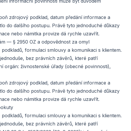
nění informační povinnosti může být důvodem
lespoň zdrojový podklad, datum předání informace a
tlo do dalšího postupu. Právě tyto jednoduché důkazy
mace nebo námitka provize dá rychle uzavřít.
obám — § 2950 OZ a odpovědnost za omyl
le podkladů, formulaci smlouvy a komunikaci s klientem.
 jednoduše, bez právních závěrů, které patří
í orgán: živnostenské úřady (obecné povinnosti),
lespoň zdrojový podklad, datum předání informace a
tlo do dalšího postupu. Právě tyto jednoduché důkazy
mace nebo námitka provize dá rychle uzavřít.
pokuty
le podkladů, formulaci smlouvy a komunikaci s klientem.
 jednoduše, bez právních závěrů, které patří