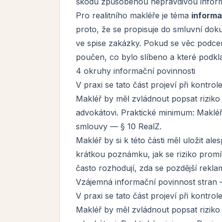
škodu způsobenou nepravdivou inform
Pro realitního makléře je téma
informa
proto, že se propisuje do smluvní do
ve spise zakázky. Pokud se věc podcení
poučen, co bylo slíbeno a které podkl
4 okruhy informační povinnosti
V praxi se tato část projeví při kontro
Makléř by měl zvládnout popsat riziko
advokátovi. Praktické minimum: Makléř
smlouvy — § 10 RealZ.
Makléř by si k této části měl uložit a
krátkou poznámku, jak se riziko promí
často rozhodují, zda se pozdější rekla
Vzájemná informační povinnost stran
V praxi se tato část projeví při kontro
Makléř by měl zvládnout popsat riziko