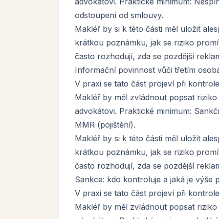
advokátovi. Praktické minimum: Nespl
odstoupení od smlouvy.
Makléř by si k této části měl uložit a
krátkou poznámku, jak se riziko promí
často rozhodují, zda se pozdější rekla
Informační povinnost vůči třetím os
V praxi se tato část projeví při kontro
Makléř by měl zvládnout popsat riziko
advokátovi. Praktické minimum: Sankčn
MMR (pojištění).
Makléř by si k této části měl uložit a
krátkou poznámku, jak se riziko promí
často rozhodují, zda se pozdější rekla
Sankce: kdo kontroluje a jaká je výše 
V praxi se tato část projeví při kontro
Makléř by měl zvládnout popsat riziko