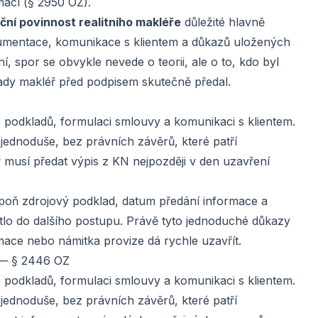
ací (§ 2950 OZ).
ční povinnost realitního makléře
důležité hlavně
kumentace, komunikace s klientem a důkazů uložených
, spor se obvykle nevede o teorii, ale o to, kdo byl
ady makléř před podpisem skutečně předal.
le podkladů, formulaci smlouvy a komunikaci s klientem.
 jednoduše, bez právních závěrů, které patří
 musí předat výpis z KN nejpozději v den uzavření
lespoň zdrojový podklad, datum předání informace a
tlo do dalšího postupu. Právě tyto jednoduché důkazy
mace nebo námitka provize dá rychle uzavřít.
 — § 2446 OZ
le podkladů, formulaci smlouvy a komunikaci s klientem.
 jednoduše, bez právních závěrů, které patří