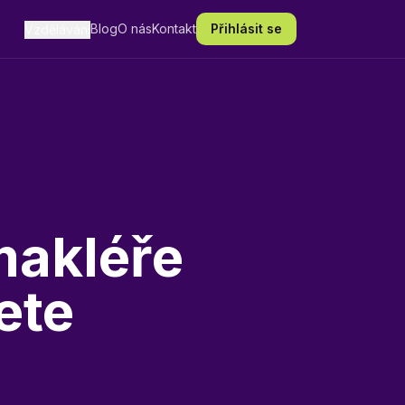
Blog
O nás
Kontakt
Přihlásit se
Vzdělávání
makléře
ete