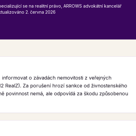
ecializující se na realitní právo, ARROWS advokátní kancelář
ktualizováno
2. června 2026
N, informovat o závadách nemovitosti z veřejných
–12 RealZ). Za porušení hrozí sankce od živnostenského
cně povinnost nemá, ale odpovídá za škodu způsobenou