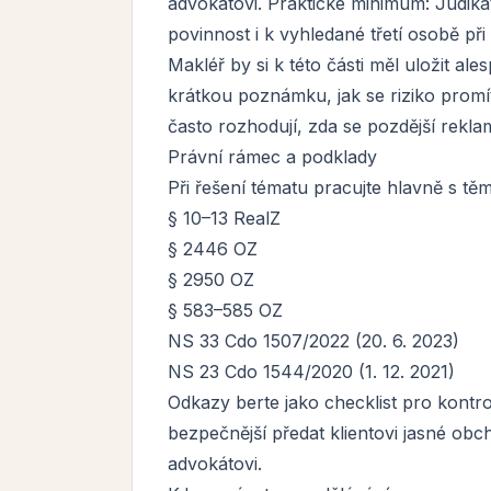
advokátovi. Praktické minimum: Judiká
povinnost i k vyhledané třetí osobě př
Makléř by si k této části měl uložit a
krátkou poznámku, jak se riziko promí
často rozhodují, zda se pozdější rekla
Právní rámec a podklady
Při řešení tématu pracujte hlavně s tě
§ 10–13 RealZ
§ 2446 OZ
§ 2950 OZ
§ 583–585 OZ
NS 33 Cdo 1507/2022 (20. 6. 2023)
NS 23 Cdo 1544/2020 (1. 12. 2021)
Odkazy berte jako checklist pro kontro
bezpečnější předat klientovi jasné ob
advokátovi.