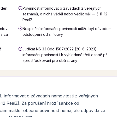
v den
Povinnost informovat o závadách z veřejných
seznamů, o nichž věděl nebo vědět měl — § 11–12
RealZ
entovi —
Nesplnění informační povinnosti může být důvodem
dá za
odstoupení od smlouvy
é
Judikát NS 33 Cdo 1507/2022 (20. 6. 2023):
informační povinnost i k vyhledané třetí osobě při
zprostředkování pro obě strany
KN, informovat o závadách nemovitosti z veřejných
0–12 RealZ). Za porušení hrozí sankce od
obám makléř obecně povinnost nemá, ale odpovídá za