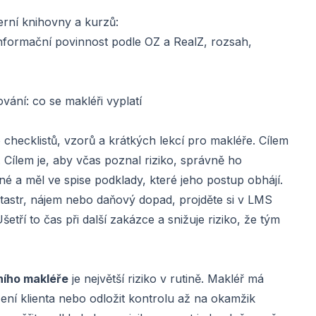
erní knihovny a kurzů:
nformační povinnost podle OZ a RealZ, rozsah,
vání: co se makléři vyplatí
checklistů, vzorů a krátkých lekcí pro makléře. Cílem
 Cílem je, aby včas poznal riziko, správně ho
žné a měl ve spise podklady, které jeho postup obhájí.
atastr, nájem nebo daňový dopad, projděte si v LMS
etří to čas při další zakázce a snižuje riziko, že tým
ního makléře
je největší riziko v rutině. Makléř má
zení klienta nebo odložit kontrolu až na okamžik