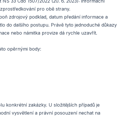
t NS 33 Cdo 1507/2022 (20. 6. 2023): informační
i zprostředkování pro obě strany.
lespoň zdrojový podklad, datum předání informace a
tlo do dalšího postupu. Právě tyto jednoduché důkazy
mace nebo námitka provize dá rychle uzavřít.
mito opěrnými body:
lu konkrétní zakázky. U složitějších případů je
chodní vysvětlení a právní posouzení nechat na