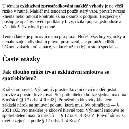
U tématu
exkluzivní zprostředkování makléř výhody
je největší
riziko v rutině. Makléř má tendenci použít starý vzor, převzít tvrzení
klienta nebo odložit kontrolu až na okamžik podpisu. Bezpečnější
postup je opačný: ověřit podklady brzy, riziko popsat jednoduše a
vše důležité zachytit písemně.
Tento článek je pracovní mapa pro praxi. Neřeší všechny výjimky a
nenahrazuje individuální právní posouzení, ale pomůže odlišit
běžnou zakázku od situace, ve které už má být u stolu specialista.
Časté otázky
Jak dlouho může trvat exkluzivní smlouva se
spotřebitelem?
Krátká odpověď: Výhradní zprostředkování dává makléři jistotu
provize a prostor investovat. Se spotřebitelem ho lze sjednat max. na
6 měsíců (§ 17 odst. 4 RealZ). Porušení exkluzivity klientem
zakládá nárok na smluvní pokutu, která musí být přiměřená — §
2051 OZ. Pro makléře je klíčové hlavně toto: Výhradní smlouva se
spotřebitelem max. 6 měsíců — § 17 odst. 4 RealZ. Právní rámec si
ověřte zejména podle § 17 odst. 1–4 RealZ.