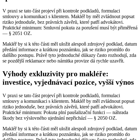
V praxi se tato část projeví při kontrole podkladů, formulaci
smlouvy a komunikaci s klientem. Makléř by měl zvládnout popsat
riziko jednoduše, bez právních závěrů, které patří advokátovi.
Praktické minimum: Smluvní pokuta za porušení musí být přiměřená
— § 2051 OZ.
Makléř by si k této části měl uložit alespoň zdrojový podklad, datum
předání informace a krátkou poznámku, jak se riziko promítlo do
dalšího postupu. Právě tyto jednoduché důkazy často rozhodují, zda
se pozdější reklamace nebo námitka provize dá rychle uzavřít.
Výhody exkluzivity pro makléře:
investice, vyjednávací pozice, vyšší výnos
V praxi se tato část projeví při kontrole podkladů, formulaci
smlouvy a komunikaci s klientem. Makléř by měl zvládnout popsat
riziko jednoduše, bez právních závěrů, které patří advokátovi.
Praktické minimum: Pokuta plní paušalizační funkci — náhrada
škody bez výslovného ujednání nepřichází — § 2050 OZ.
Makléř by si k této části měl uložit alespoň zdrojový podklad, datum
předání informace a krátkou poznámku, jak se riziko promítlo do
dalšího postupu. Právě tyto jednoduché důkazy často rozhodují, zda