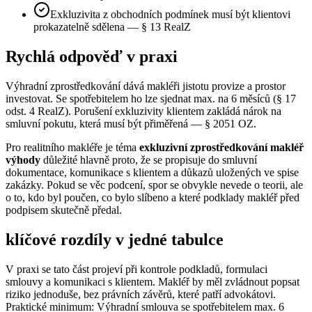
Exkluzivita z obchodních podmínek musí být klientovi
prokazatelně sdělena — § 13 RealZ
Rychlá odpověď v praxi
Výhradní zprostředkování dává makléři jistotu provize a prostor
investovat. Se spotřebitelem ho lze sjednat max. na 6 měsíců (§ 17
odst. 4 RealZ). Porušení exkluzivity klientem zakládá nárok na
smluvní pokutu, která musí být přiměřená — § 2051 OZ.
Pro realitního makléře je téma
exkluzivní zprostředkování makléř
výhody
důležité hlavně proto, že se propisuje do smluvní
dokumentace, komunikace s klientem a důkazů uložených ve spise
zakázky. Pokud se věc podcení, spor se obvykle nevede o teorii, ale
o to, kdo byl poučen, co bylo slíbeno a které podklady makléř před
podpisem skutečně předal.
klíčové rozdíly v jedné tabulce
V praxi se tato část projeví při kontrole podkladů, formulaci
smlouvy a komunikaci s klientem. Makléř by měl zvládnout popsat
riziko jednoduše, bez právních závěrů, které patří advokátovi.
Praktické minimum: Výhradní smlouva se spotřebitelem max. 6