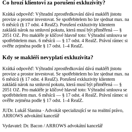
Co hrozí klientovi za porušení exkluzivity?
Krátká odpověď: Výhradní zprostředkování dává makléři jistotu
provize a prostor investovat. Se spotřebitelem ho lze sjednat max. na
6 měsíců (§ 17 odst. 4 RealZ). Porušení exkluzivity klientem
zakládá nárok na smluvní pokutu, která musí být přiměřená — §
2051 OZ. Pro makléře je klíčové hlavně toto: Výhradní smlouva se
spotřebitelem max. 6 měsíců — § 17 odst. 4 RealZ. Právní rámec si
ověřte zejména podle § 17 odst. 1–4 RealZ.
Kdy se makléři nevyplatí exkluzivita?
Krátká odpověď: Výhradní zprostředkování dává makléři jistotu
provize a prostor investovat. Se spotřebitelem ho lze sjednat max. na
6 měsíců (§ 17 odst. 4 RealZ). Porušení exkluzivity klientem
zakládá nárok na smluvní pokutu, která musí být přiměřená — §
2051 OZ. Pro makléře je klíčové hlavně toto: Výhradní smlouva se
spotřebitelem max. 6 měsíců — § 17 odst. 4 RealZ. Právní rámec si
ověřte zejména podle § 17 odst. 1–4 RealZ.
JUDr. Lukáš Slanina
·
Advokát specializující se na realitní právo,
ARROWS advokátní kancelář
Vydavatel: Dr. Bacon / ARROWS advokátní kancelář