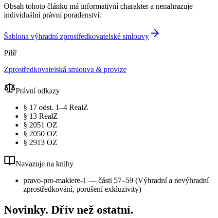
Obsah tohoto článku má informativní charakter a nenahrazuje
individuální právní poradenství.
Šablona výhradní zprostředkovatelské smlouvy
Pilíř
Zprostředkovatelská smlouva & provize
Právní odkazy
§ 17 odst. 1–4 RealZ
§ 13 RealZ
§ 2051 OZ
§ 2050 OZ
§ 2913 OZ
Navazuje na knihy
pravo-pro-maklere-1 — části 57–59 (Výhradní a nevýhradní
zprostředkování, porušení exkluzivity)
Novinky. Dřív než ostatní.