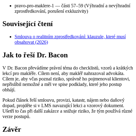
pravo-pro-maklere-1 — části 57–59 (Výhradní a nevýhradní
zprostředkování, porušení exkluzivity)
Související čtení
Smlouva o realitním zprostředkování: klauzule, které musí
obsahovat (2026)
Jak to řeší Dr. Bacon
V Dr. Bacon převádíme právní téma do checklistů, vzorů a krátkých
lekcí pro makléře. Cílem není, aby makléř nahrazoval advokáta.
Cílem je, aby včas poznal riziko, správně ho pojmenoval klientovi,
nepřislíbil nemožné a měl ve spise podklady, které jeho postup
obhájí.
Pokud článek řeší smlouvu, provizi, katastr, nájem nebo daňový
dopad, projděte si v LMS navazující lekci a vzorový dokument.
Ušetří to čas při další zakázce a snižuje riziko, že tým používá různé
verze postupů.
Závěr