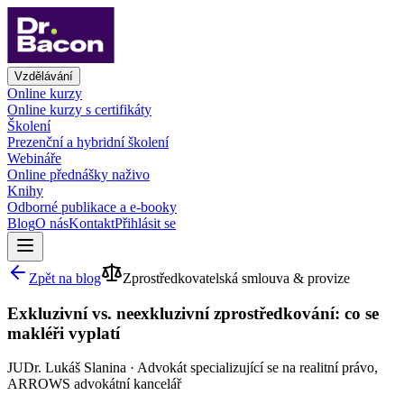
Vzdělávání
Online kurzy
Online kurzy s certifikáty
Školení
Prezenční a hybridní školení
Webináře
Online přednášky naživo
Knihy
Odborné publikace a e-booky
Blog
O nás
Kontakt
Přihlásit se
Zpět na blog
Zprostředkovatelská smlouva & provize
Exkluzivní vs. neexkluzivní zprostředkování: co se
makléři vyplatí
JUDr. Lukáš Slanina
·
Advokát specializující se na realitní právo,
ARROWS advokátní kancelář