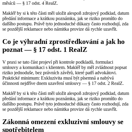
měsíců — § 17 odst. 4 RealZ.
Makléř by si k této části měl uložit alespoň zdrojový podklad, datum
předání informace a krátkou poznámku, jak se riziko promítlo do
dalšího postupu. Právě tyto jednoduché důkazy často rozhodují, zda
se pozdější reklamace nebo námitka provize dá rychle uzavřít.
Co je výhradní zprostředkování a jak ho
poznat — § 17 odst. 1 RealZ
V praxi se tato část projeví při kontrole podkladů, formulaci
smlouvy a komunikaci s klientem. Makléř by měl zvládnout popsat
riziko jednoduše, bez právních závěrů, které patří advokátovi.
Praktické minimum: Exkluzivita musí být písemná a nabývá
účinnosti nejdříve dnem uzavření smlouvy — § 17 odst. 2 RealZ.
Makléř by si k této části měl uložit alespoň zdrojový podklad, datum
předání informace a krátkou poznámku, jak se riziko promítlo do
dalšího postupu. Právě tyto jednoduché důkazy často rozhodují, zda
se pozdější reklamace nebo námitka provize dá rychle uzavřít.
Zákonná omezení exkluzivní smlouvy se
spotřebitelem