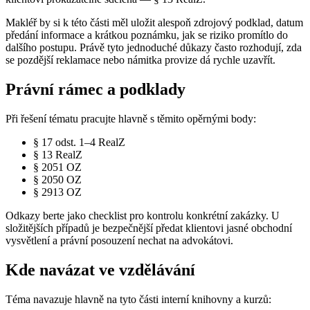
Makléř by si k této části měl uložit alespoň zdrojový podklad, datum
předání informace a krátkou poznámku, jak se riziko promítlo do
dalšího postupu. Právě tyto jednoduché důkazy často rozhodují, zda
se pozdější reklamace nebo námitka provize dá rychle uzavřít.
Právní rámec a podklady
Při řešení tématu pracujte hlavně s těmito opěrnými body:
§ 17 odst. 1–4 RealZ
§ 13 RealZ
§ 2051 OZ
§ 2050 OZ
§ 2913 OZ
Odkazy berte jako checklist pro kontrolu konkrétní zakázky. U
složitějších případů je bezpečnější předat klientovi jasné obchodní
vysvětlení a právní posouzení nechat na advokátovi.
Kde navázat ve vzdělávání
Téma navazuje hlavně na tyto části interní knihovny a kurzů: