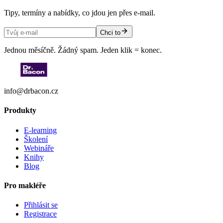
Tipy, termíny a nabídky, co jdou jen přes e-mail.
Chci to
Jednou měsíčně. Žádný spam. Jeden klik = konec.
info@drbacon.cz
Produkty
E-learning
Školení
Webináře
Knihy
Blog
Pro makléře
Přihlásit se
Registrace