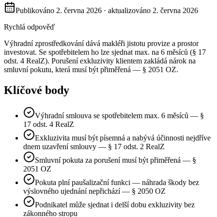
Publikováno
2. června 2026
· aktualizováno
2. června 2026
Rychlá odpověď
Výhradní zprostředkování dává makléři jistotu provize a prostor
investovat. Se spotřebitelem ho lze sjednat max. na 6 měsíců (§ 17
odst. 4 RealZ). Porušení exkluzivity klientem zakládá nárok na
smluvní pokutu, která musí být přiměřená — § 2051 OZ.
Klíčové body
Výhradní smlouva se spotřebitelem max. 6 měsíců — §
17 odst. 4 RealZ
Exkluzivita musí být písemná a nabývá účinnosti nejdříve
dnem uzavření smlouvy — § 17 odst. 2 RealZ
Smluvní pokuta za porušení musí být přiměřená — §
2051 OZ
Pokuta plní paušalizační funkci — náhrada škody bez
výslovného ujednání nepřichází — § 2050 OZ
Podnikatel může sjednat i delší dobu exkluzivity bez
zákonného stropu