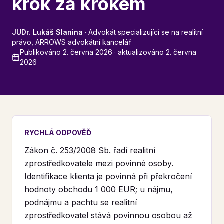
krok za krokem
JUDr. Lukáš Slanina
·
Advokát specializující se na realitní
právo, ARROWS advokátní kancelář
Publikováno
2. června 2026
· aktualizováno
2. června
2026
RYCHLÁ ODPOVĚĎ
Zákon č. 253/2008 Sb. řadí realitní
zprostředkovatele mezi povinné osoby.
Identifikace klienta je povinná při překročení
hodnoty obchodu 1 000 EUR; u nájmu,
podnájmu a pachtu se realitní
zprostředkovatel stává povinnou osobou až