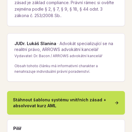
zásad je základ compliance. Právní rámec si ověřte
zejména podle § 2, § 7, § 9, § 18, § 44 odst. 3
zákona č. 253/2008 Sb..
JUDr. Lukáš Slanina
·
Advokát specializující se na
realitní právo, ARROWS advokátní kancelář
Vydavatel: Dr. Bacon / ARROWS advokátní kancelář
Obsah tohoto článku má informativní charakter a
nenahrazuje individuální právní poradenství.
Stáhnout šablonu systému vnitřních zásad +
absolvovat kurz AML
Pilíř