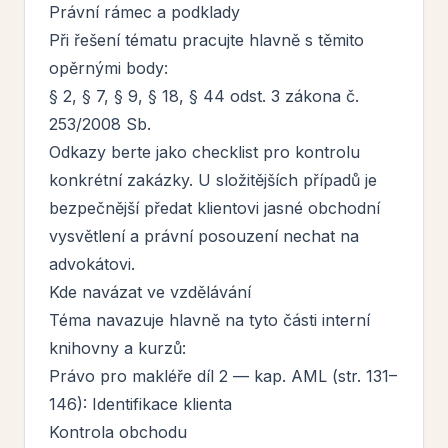
Právní rámec a podklady
Při řešení tématu pracujte hlavně s těmito
opěrnými body:
§ 2, § 7, § 9, § 18, § 44 odst. 3 zákona č.
253/2008 Sb.
Odkazy berte jako checklist pro kontrolu
konkrétní zakázky. U složitějších případů je
bezpečnější předat klientovi jasné obchodní
vysvětlení a právní posouzení nechat na
advokátovi.
Kde navázat ve vzdělávání
Téma navazuje hlavně na tyto části interní
knihovny a kurzů:
Právo pro makléře díl 2 — kap. AML (str. 131–
146): Identifikace klienta
Kontrola obchodu